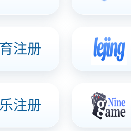
安全新标准。
联系我们
support@christiantortu.com
t
1