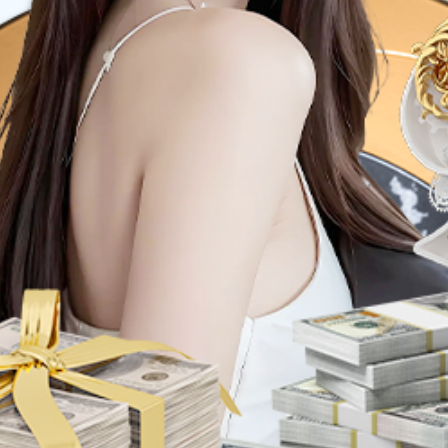
图像、数据、结构设计、源代码等）均为平台或其授权方合法所有。用户
考用途，不对用户因依赖该等信息所产生的后果承担法律责任。
更新协议条款，修订内容一经发布即自动生效。建议您定期查阅协议内容
律法规。如就本协议产生争议，双方应友好协商解决；协商未果的，可向