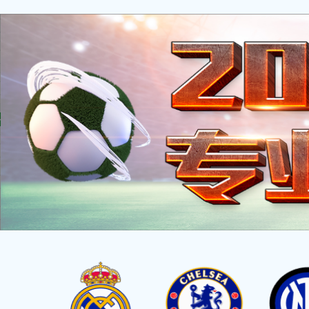
一、协议的接受
在您开始使用华体会·体育平台提
二、账户注册与使用