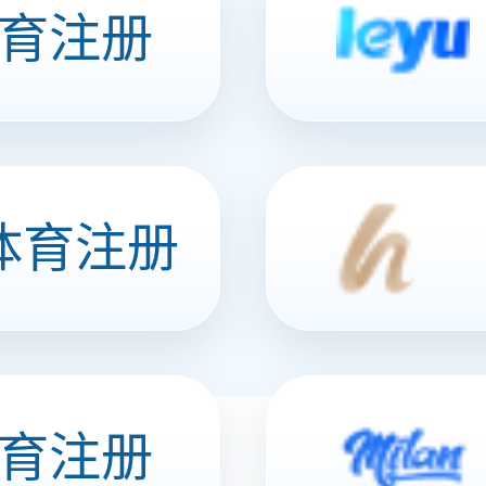
荣誉与成就
体育 在多个国际赛事科技平台评比中脱颖而出，持续提升安全性与
数据合规卓越平台
平台顺利通过 GDPR 与 ISO 多项认证，建立技术