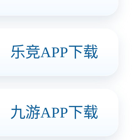
综合评分稳定保持高位。
华体会·体育
华体会·体育【eson推荐*请牢记发财域名：
yu8989.com】成立于2008年11月，注册资本5000万元，
公司集设计、科研、总承包于一体。华体会·体育是我国中
西部地区最具竞争力的国有特大型综合性建筑企业集团，
1次跻身“中国企业500强”，获授首批“国家装配式建筑产业
基地”称号。公司总资产超过600亿元，所属全资、控股企
业40余家。