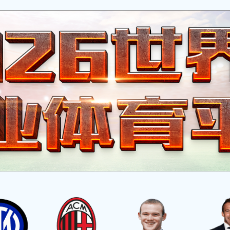
用户使用协议
版本号：v1.0 ｜ 最近更新：2025年7月
供的任何服务之前，请务必阅读并理解本协议内容。访问、注册、浏览或使