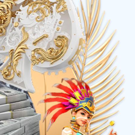
不得擅自使用、传播或改编平台资
。
平台所在地法院提起诉讼。