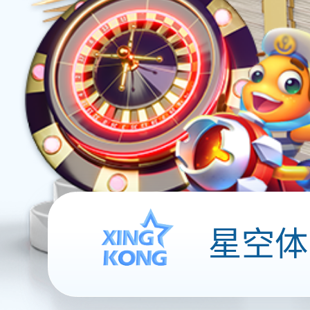
九、联系我们
如您在使用过程中有任何疑问或建
Email：support@christiantortu
v6.3.0 · 版本发布
发布日期：2025年10月18日
本次更新重点提升多终端体验、一致性推荐策略
以及账户系统稳定性。