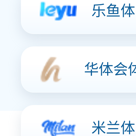
华体会·
亚洲体育服务平台大奖
2022 年度综合类数字体育平台荣誉奖项，肯定平