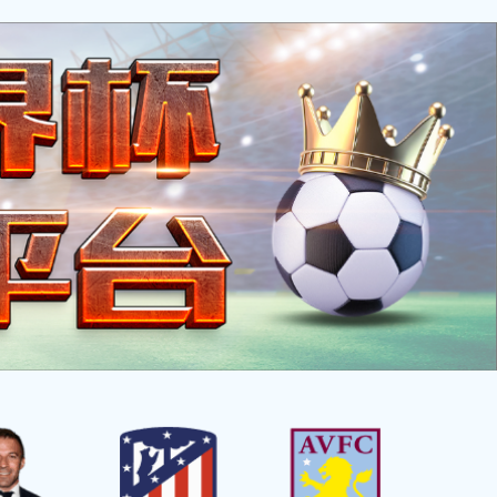
App
公司
体育
注册入口
简介
焦点
用即代表您接受所有条款。