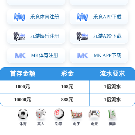
与第三方技术支持商（如推送、云服务）合作时
法律法规要求或监管部门依法调取
五、信息保护措施
平台采用多重防护机制确保华体会(中国)服务中您的数据安全，
包括但不限于：
HTTPS 加密传输
权限分级与访问控制
系统审计与异常行为识别
六、用户权利
您拥有以下数据权利：
访问、更正、删除个人信息
申请注销账户或停止使用服务
关闭授权功能如位置服务或通知