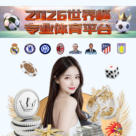
注册入口
隐私政策
一、引言
华体会·体育平台为用户提供便捷、实时的体育赛事内容，在保障
服务体验的同时，我们高度重视个人隐私保护。
二、信息收集范围
我们可能收集以下信息：