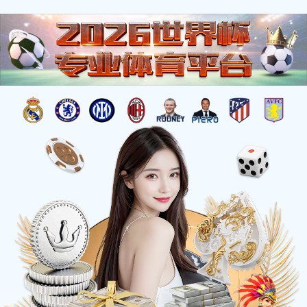
注册入口
全天更新 ·
华体会·体育
赛
事实时同步
无论您身在何处，
华体会·体育APP
为您带来高速、
高清、稳定的观赛体验。
下载客户端
网页端访问